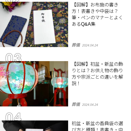
【図解】お布施の書き
方！表書きや中袋は？
筆・ペンのマナーとよく
あるQ&A集
葬儀
2024.04.24
【図解】初盆・新盆の飾
りとは？お供え物の飾り
方や宗派ごとの違いを解
説！
葬儀
2024.04.24
初盆・新盆の香典袋の選
び方と種類！表書き・中