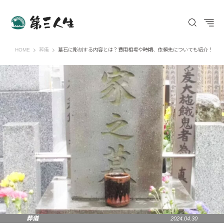
第三人生 〜寄り道の歩き方〜
HOME
葬儀
墓石に彫刻する内容とは？費用相場や時期、依頼先についても紹介！
葬儀
2024.04.30