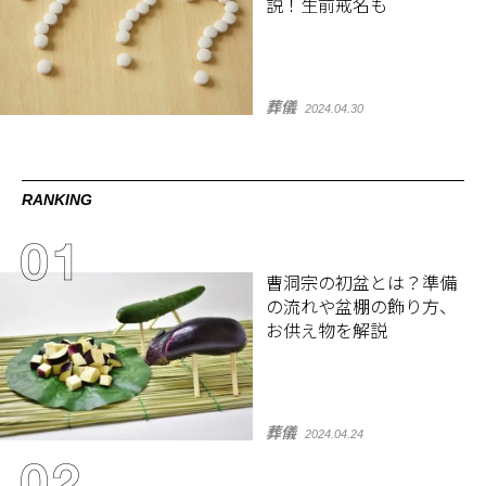
説！生前戒名も
葬儀
2024.04.30
RANKING
曹洞宗の初盆とは？準備
の流れや盆棚の飾り方、
お供え物を解説
葬儀
2024.04.24