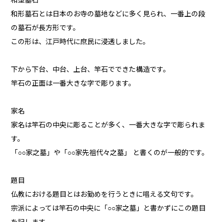
和型墓石
和形墓石とは日本のお寺の墓地などに多く見られ、一番上の段
の墓石が長方形です。
この形は、江戸時代に庶民に浸透しました。
下から下台、中台、上台、竿石でできた構造です。
竿石の正面は一番大きな字で彫ります。
家名
家名は竿石の中央に彫ることが多く、一番大きな字で彫られま
す。
「○○家之墓」や「○○家先祖代々之墓」 と書くのが一般的です。
題目
仏教における題目とはお勤めを行うときに唱える文句です。
宗派によっては竿石の中央に「○○家之墓」と書かずにこの題目