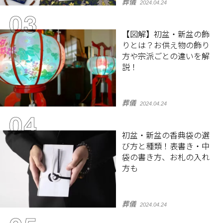
葬儀
2024.04.24
【図解】初盆・新盆の飾
りとは？お供え物の飾り
方や宗派ごとの違いを解
説！
葬儀
2024.04.24
初盆・新盆の香典袋の選
び方と種類！表書き・中
袋の書き方、お札の入れ
方も
葬儀
2024.04.24