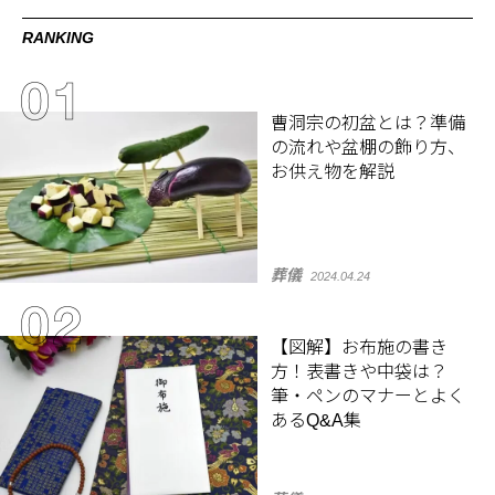
RANKING
曹洞宗の初盆とは？準備
の流れや盆棚の飾り方、
お供え物を解説
葬儀
2024.04.24
【図解】お布施の書き
方！表書きや中袋は？
筆・ペンのマナーとよく
あるQ&A集