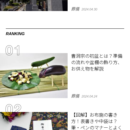
葬儀
2024.04.30
RANKING
曹洞宗の初盆とは？準備
の流れや盆棚の飾り方、
お供え物を解説
葬儀
2024.04.24
【図解】お布施の書き
方！表書きや中袋は？
筆・ペンのマナーとよく