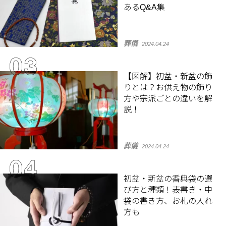
あるQ&A集
葬儀
2024.04.24
【図解】初盆・新盆の飾
りとは？お供え物の飾り
方や宗派ごとの違いを解
説！
葬儀
2024.04.24
初盆・新盆の香典袋の選
び方と種類！表書き・中
袋の書き方、お札の入れ
方も