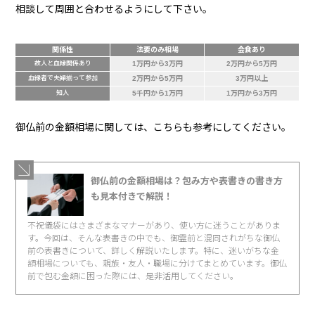
相談して周囲と合わせるようにして下さい。
関係性
法要のみ相場
会食あり
故人と血縁関係あり
1万円から3万円
2万円から5万円
血縁者で夫婦揃って参加
2万円から5万円
3万円以上
知人
5千円から1万円
1万円から3万円
御仏前の金額相場に関しては、こちらも参考にしてください。
御仏前の金額相場は？包み方や表書きの書き方
も見本付きで解説！
不祝儀袋にはさまざまなマナーがあり、使い方に迷うことがありま
す。今回は、そんな表書きの中でも、御霊前と混同されがちな御仏
前の表書きについて、詳しく解説いたします。特に、迷いがちな金
額相場についても、親族・友人・職場に分けてまとめています。御仏
前で包む金額に困った際には、是非活用してください。