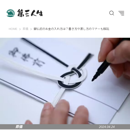
第三人生 〜寄り道の歩き方〜
HOME
葬儀
御仏前のお金の入れ方は？書き方や渡し方のマナーも解説
葬儀
2024.04.24