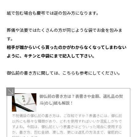
紙で包む場合も慶弔では逆の包み方になります。
葬儀や法要ではたくさんの方が同じような袋でお金を包みま
す。
相手が誰からいくら貰ったのかがわからなくなってしまわない
ように、キチンと中袋にまで記入して下さい。
御仏前の書き方に関しては、こちらも参考にしてください。
御仏前の書き方は？表書きや金額、返礼品の熨
斗(のし)紙も解説！
不祝儀袋の御仏前の書き方は、ご存知ですか？表書きには、御仏前
以外にも様々な種類があり、どれを使用すればいいか混乱しがちで
すよね。今回は、御仏前という表書きはどういった場合に使用する
か、書き方、包む金額、渡し方、更には返礼の方法まで、徹底的に