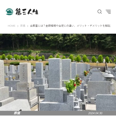
第三人生 〜寄り道の歩き方〜
HOME
葬儀
合葬墓とは？金額相場や合祀との違い、メリット・デメリットを解説
葬儀
2024.04.30