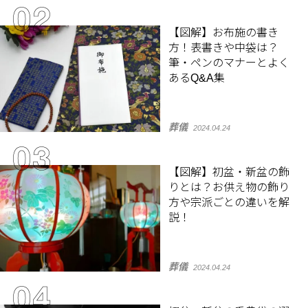
【図解】お布施の書き
方！表書きや中袋は？
筆・ペンのマナーとよく
あるQ&A集
葬儀
2024.04.24
【図解】初盆・新盆の飾
りとは？お供え物の飾り
方や宗派ごとの違いを解
説！
葬儀
2024.04.24