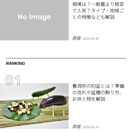
相場は？一般墓より格安
で人気？タイプ・地域ご
との特徴なども解説
葬儀
2024.04.30
RANKING
曹洞宗の初盆とは？準備
の流れや盆棚の飾り方、
お供え物を解説
葬儀
2024.04.24