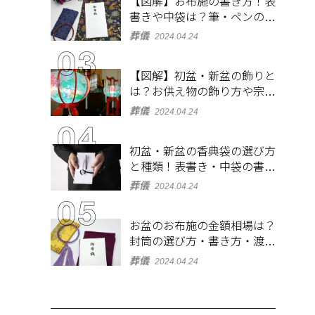
【図解】お布施の書き方！表
書きや中袋は？筆・ペンのマ
ナーとよくあるQ&A集
葬儀
2024.04.24
【図解】初盆・新盆の飾りと
は？お供え物の飾り方や宗派
ごとの違いを解説！
葬儀
2024.04.24
初盆・新盆の香典袋の選び方
と種類！表書き・中袋の書き
方、お札の入れ方も
葬儀
2024.04.24
お盆のお布施の金額相場は？
封筒の選び方・書き方・渡し
方も解説
葬儀
2024.04.24