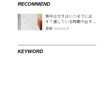
RECOMMEND
喪中はがきはいつまでに出
す？適している時期や出す範
囲を解説！
葬儀
2024.04.30
KEYWORD