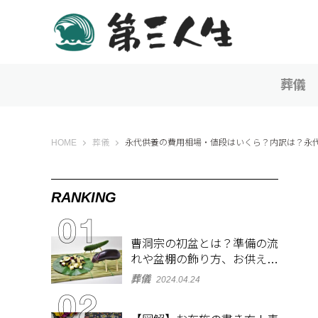
葬儀
第三人生 〜寄り道の歩き方〜
HOME
葬儀
永代供養の費用相場・値段はいくら？内訳は？永
RANKING
曹洞宗の初盆とは？準備の流
れや盆棚の飾り方、お供え物
を解説
葬儀
2024.04.24