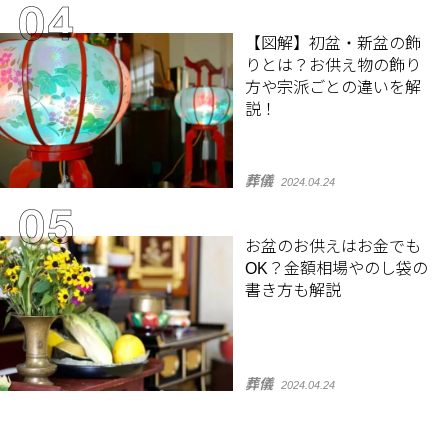
【図解】初盆・新盆の飾
りとは？お供え物の飾り
方や宗派ごとの違いを解
説！
葬儀
2024.04.24
お盆のお供えはお金でも
OK？金額相場やのし袋の
書き方も解説
葬儀
2024.04.24