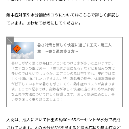
熱中症対策や水分補給のコツについてはこちらで詳しく解説し
ています。あわせて参考にしてください。
暑さ対策と涼しく快適に過ごす工夫 - 第三人
生 〜寄り道の歩き方〜
暑い日が続く夏には毎日エアコンをつける家が多いと思いますが、
「エアコンの風は苦手」「電気代が気になる」などとお悩みの方は
多いのではないでしょうか。エアコンの風は苦手でも、室内では涼
しく快適に過ごしたいですよね。特に高齢者の場合、体温調節機能
が低下しているため暑さを感じにくく、熱中症のリスクが高まりま
す。そこで本記事では、高齢者が涼しく快適に過ごすための具体的
な工夫や方法について詳しく解説します。涼しく快適に過ごし、暑
い夏を楽しく乗り越えましょう！
人間は、成人において体重の約60～65パーセントが水分で構成
されています。人の水分が5%不足すると脱水症状や熱中症など