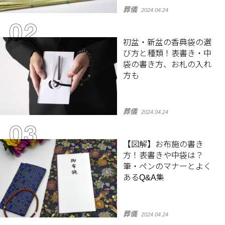
葬儀
2024.04.24
初盆・新盆の香典袋の選
び方と種類！表書き・中
袋の書き方、お札の入れ
方も
葬儀
2024.04.24
【図解】お布施の書き
方！表書きや中袋は？
筆・ペンのマナーとよく
あるQ&A集
葬儀
2024.04.24