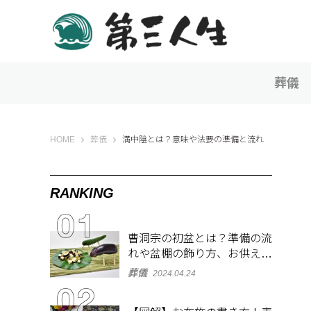
葬儀
第三人生 〜寄り道の歩き方〜
HOME
葬儀
満中陰とは？意味や法要の準備と流れ
RANKING
曹洞宗の初盆とは？準備の流
れや盆棚の飾り方、お供え物
を解説
葬儀
2024.04.24