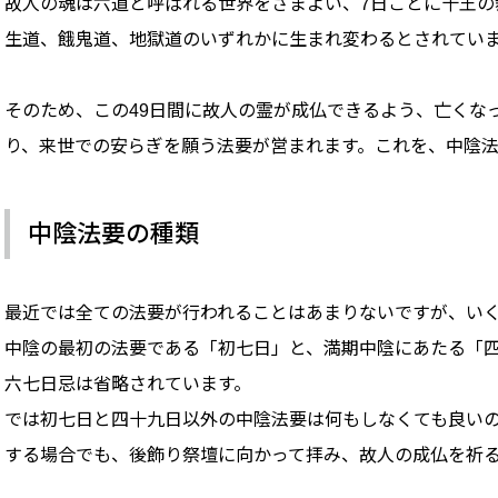
故人の魂は六道と呼ばれる世界をさまよい、7日ごとに十王の
生道、餓鬼道、地獄道のいずれかに生まれ変わるとされてい
そのため、この49日間に故人の霊が成仏できるよう、亡くな
り、来世での安らぎを願う法要が営まれます。これを、中陰法
中陰法要の種類
最近では全ての法要が行われることはあまりないですが、い
中陰の最初の法要である「初七日」と、満期中陰にあたる「
六七日忌は省略されています。
では初七日と四十九日以外の中陰法要は何もしなくても良い
する場合でも、後飾り祭壇に向かって拝み、故人の成仏を祈