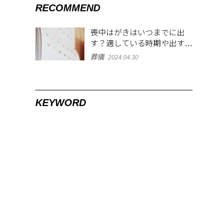
RECOMMEND
喪中はがきはいつまでに出
す？適している時期や出す範
囲を解説！
葬儀
2024.04.30
KEYWORD