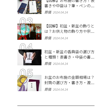
【図解】お布施の書き方！表
書きや中袋は？筆・ペンのマ
ナーとよくあるQ&A集
葬儀
2024.04.24
【図解】初盆・新盆の飾りと
は？お供え物の飾り方や宗派
ごとの違いを解説！
葬儀
2024.04.24
初盆・新盆の香典袋の選び方
と種類！表書き・中袋の書き
方、お札の入れ方も
葬儀
2024.04.24
お盆のお布施の金額相場は？
封筒の選び方・書き方・渡し
方も解説
葬儀
2024.04.24