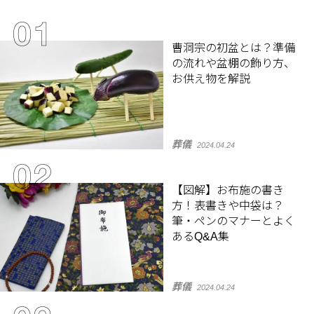
曹洞宗の初盆とは？準備
の流れや盆棚の飾り方、
お供え物を解説
葬儀
2024.04.24
【図解】お布施の書き
方！表書きや中袋は？
筆・ペンのマナーとよく
あるQ&A集
葬儀
2024.04.24