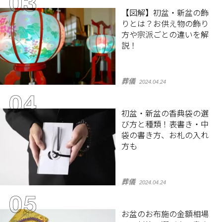
【図解】初盆・新盆の飾
りとは？お供え物の飾り
方や宗派ごとの違いを解
説！
葬儀
2024.04.24
初盆・新盆の香典袋の選
び方と種類！表書き・中
袋の書き方、お札の入れ
方も
葬儀
2024.04.24
お盆のお布施の金額相場