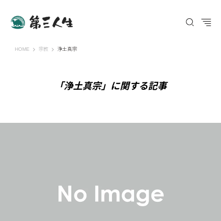
第三人生 〜寄り道の歩き方〜
HOME
宗教
浄土真宗
「浄土真宗」に関する記事