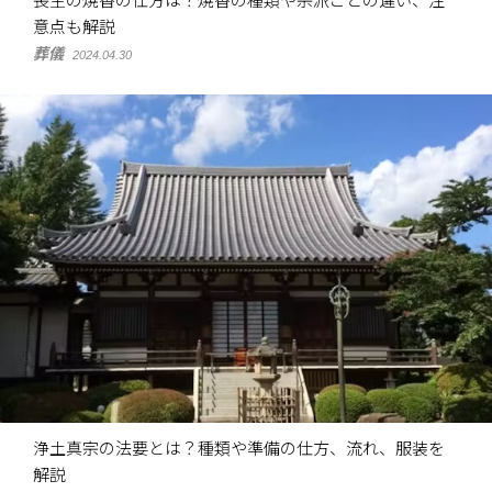
喪主の焼香の仕方は？焼香の種類や宗派ごとの違い、注
意点も解説
葬儀
2024.04.30
浄土真宗の法要とは？種類や準備の仕方、流れ、服装を
解説