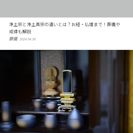
浄土宗と浄土真宗の違いとは？お経・仏壇まで！葬儀や
戒律も解説
葬儀
2024.04.30