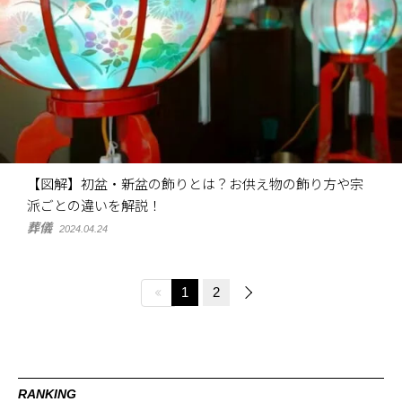
【図解】初盆・新盆の飾りとは？お供え物の飾り方や宗
派ごとの違いを解説！
葬儀
2024.04.24
1
2
RANKING