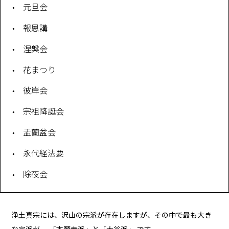
元旦会
報恩講
涅槃会
花まつり
彼岸会
宗祖降誕会
盂蘭盆会
永代経法要
除夜会
浄土真宗には、沢山の宗派が存在しますが、その中で最も大き