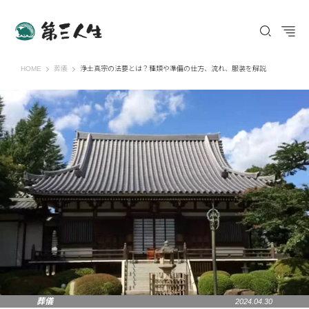
第三人生 〜寄り道の歩き方〜
HOME
葬儀
浄土真宗の法要とは？種類や準備の仕方、流れ、服装を解説
葬儀
2024.04.30