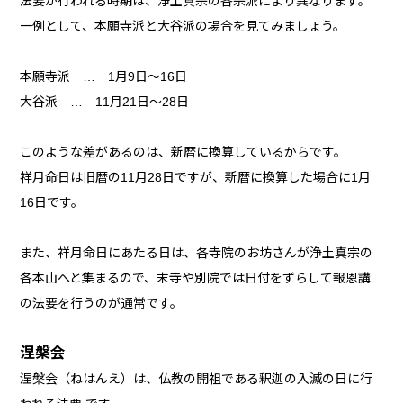
法要が行われる時期は、浄土真宗の各宗派により異なります。
一例として、本願寺派と大谷派の場合を見てみましょう。
本願寺派 … 1月9日～16日
大谷派 … 11月21日～28日
このような差があるのは、新暦に換算しているからです。
祥月命日は旧暦の11月28日ですが、新暦に換算した場合に1月
16日です。
また、祥月命日にあたる日は、各寺院のお坊さんが浄土真宗の
各本山へと集まるので、末寺や別院では日付をずらして報恩講
の法要を行うのが通常です。
涅槃会
涅槃会（ねはんえ）は、仏教の開祖である釈迦の入滅の日に行