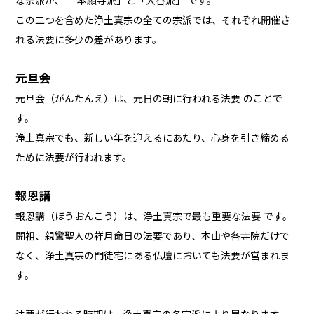
な宗派が、 「本願寺派」と「大谷派」 です。
この二つを含めた浄土真宗の全ての宗派では、それぞれ開催さ
れる法要に多少の差があります。
元旦会
元旦会（がんたんえ）は、元日の朝に行われる法要 のことで
す。
浄土真宗でも、新しい年を迎えるにあたり、心身を引き締める
ために法要が行われます。
報恩講
報恩講（ほうおんこう）は、浄土真宗で最も重要な法要 です。
開祖、親鸞聖人の祥月命日の法要であり、本山や各寺院だけで
なく、浄土真宗の門徒宅にある仏壇においても法要が営まれま
す。