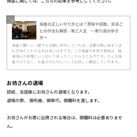
焼香に関しては、こちらの記事を参考にしてください。
焼香の正しいやり方とは？意味や回数、宗派ご
との作法も解説 - 第三人生 〜寄り道の歩き
方〜
焼香と聞くと一度でも法要に参列していれば、法要の時に粉をつま
む行為だとわかる方は多いはずです。この焼香の本来の意味は、極
楽浄土が非常にいい匂いであったことからきてるのです。そんな焼
香だけでなく、お香そのものについても詳しく解説していきます。
お坊さんの退場
読経、法話後にお坊さんの退場となります。
退場の際、 御布施、御車代、御膳料を渡します。
お坊さんがお斎に出席される場合は、御膳料は必要ありませ
ん。