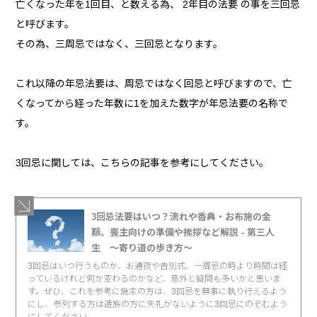
亡くなった年を1回目、と数える為、 2年目の法要 の事を三回忌
と呼びます。
その為、三周忌ではなく、三回忌となります。
これ以降の年忌法要は、周忌ではなく回忌と呼びますので、亡
くなってから経った年数に1を加えた数字が年忌法要の名称で
す。
3回忌に関しては、こちらの記事を参考にしてください。
3回忌法要はいつ？流れや香典・お布施の金
額、喪主向けの準備や挨拶など解説 - 第三人
生 〜寄り道の歩き方〜
3回忌はいつ行うものか、お通夜や告別式、一周忌の時より時間は経
っているけれど何か変わるのかなど、意外と疑問も多いかと思いま
す。ぜひ、これを参考に施主の方は、3回忌を無事に執り行えるよう
にし、参列する方は遺族の方に失礼がないように3回忌にのぞむよう
にしてください。