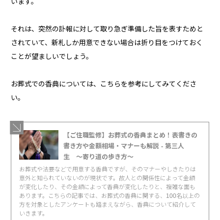
います。
それは、突然の訃報に対して取り急ぎ準備した旨を表すためと
されていて、新札しか用意できない場合は折り目をつけておく
ことが望ましいでしょう。
お葬式での香典については、こちらを参考にしてみてくださ
い。
【ご住職監修】お葬式の香典まとめ！表書きの
書き方や金額相場・マナーも解説 - 第三人
生 〜寄り道の歩き方〜
お葬式や法要などで用意する香典ですが、そのマナーやしきたりは
意外と知られていないのが現状です。故人との関係性によって金額
が変化したり、その金額によって香典が変化したりと、複雑な面も
あります。こちらの記事では、お葬式の香典に関する、100名以上の
方を対象としたアンケートも踏まえながら、香典について紹介して
いきます。