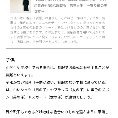
注意点やNGな服装も - 第三人生 〜寄り道の歩
き方〜
葬儀の際に着る「喪服」の選び方、どれほどご存知でしょうか？喪
服は、年代によって選ぶべきデザインやスタイルも変わってきます。
女性のお葬式の服装のマナーや、身につけるものの注意点なども確
認する必要があります。この記事では、図解画像を用いて分かりや
すく喪服や靴について見ていきます。お葬式のマナーをきちんと知
り、適切な装いで参列できるようにしましょう。
子供
中学生や高校生である場合は、制服でお葬式に参列することが
無難といえます。
制服がない場合（子供が幼い、制服のない学校に通っている）
は、白いシャツ（男の子）やブラウス（女の子）に黒色のズボ
ン（男の子）やスカート（女の子）が適切でしょう。
靴や靴下もできるだけ地味な色合いのものを選ぶように意識し