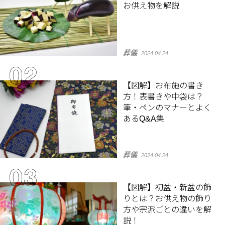
お供え物を解説
葬儀
2024.04.24
【図解】お布施の書き
方！表書きや中袋は？
筆・ペンのマナーとよく
あるQ&A集
葬儀
2024.04.24
【図解】初盆・新盆の飾
りとは？お供え物の飾り
方や宗派ごとの違いを解
説！