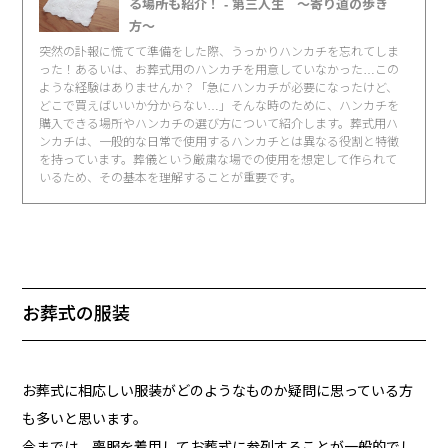
る場所も紹介！ - 第三人生 〜寄り道の歩き
方〜
突然の訃報に慌てて準備をした際、うっかりハンカチを忘れてしま
った！あるいは、お葬式用のハンカチを用意していなかった…この
ような経験はありませんか？「急にハンカチが必要になったけど、
どこで買えばいいか分からない…」そんな時のために、ハンカチを
購入できる場所やハンカチの選び方について紹介します。葬式用ハ
ンカチは、一般的な日常で使用するハンカチとは異なる役割と特徴
を持っています。葬儀という厳粛な場での使用を想定して作られて
いるため、その基本を理解することが重要です。
お葬式の服装
お葬式に相応しい服装がどのようなものか疑問に思っている方
も多いと思います。
今までは、喪服を着用してお葬式に参列することが一般的でし