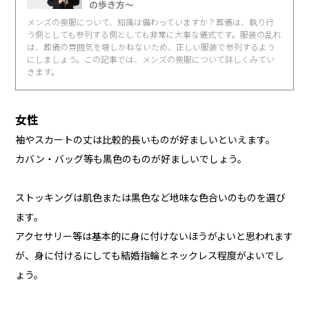
の歩き方〜
メンズの喪服について、知識は備わっていますか？葬儀は、執り行
う側としても参列する側としても非常に大事な儀式です。服装の乱れ
は、葬儀の雰囲気を壊しかねないため、正しい服装で参列するよう
にしましょう。この記事では、メンズの喪服について詳しくみてい
きます。
女性
袖やスカートの丈は比較的長いものが好ましいといえます。
カバン・バッグ等も黒色のものが好ましいでしょう。
ストッキングは肌色または黒色など地味な色合いのものを選び
ます。
アクセサリー等は基本的に身に付けないほうがよいと思われます
が、身に付けるにしても結婚指輪とネックレス程度がよいでし
ょう。