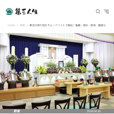
第三人生 〜寄り道の歩き方〜
HOME
葬儀
葬式の持ち物をチェックリストで解説！香典・袱紗・数珠、服装も
葬儀
2024.04.30