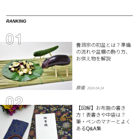
RANKING
曹洞宗の初盆とは？準備
の流れや盆棚の飾り方、
お供え物を解説
葬儀
2024.04.24
【図解】お布施の書き
方！表書きや中袋は？
筆・ペンのマナーとよく
あるQ&A集