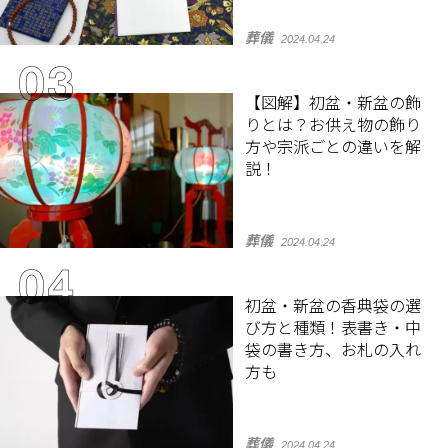
葬儀
2024.04.24
【図解】初盆・新盆の飾
りとは？お供え物の飾り
方や宗派ごとの違いを解
説！
葬儀
2024.04.24
初盆・新盆の香典袋の選
び方と種類！表書き・中
袋の書き方、お札の入れ
方も
葬儀
2024.04.24