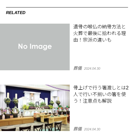
RELATED
遺骨の喉仏の納骨方法と
火葬で最後に拾われる理
由！宗派の違いも
葬儀
2024.04.30
骨上げで行う箸渡しとは2
人で行い不揃いの箸を使
う！注意点も解説
葬儀
2024.04.30