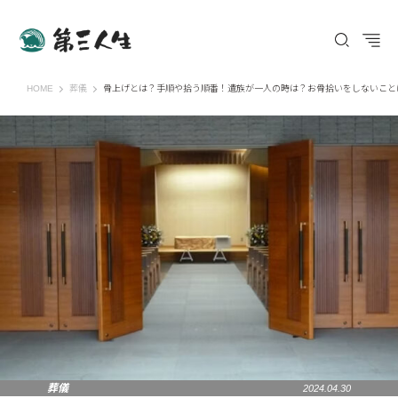
第三人生 〜寄り道の歩き方〜
HOME
葬儀
骨上げとは？手順や拾う順番！遺族が一人の時は？お骨拾いをしないこと
葬儀
2024.04.30