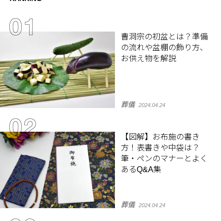
曹洞宗の初盆とは？準備
の流れや盆棚の飾り方、
お供え物を解説
葬儀
2024.04.24
【図解】お布施の書き
方！表書きや中袋は？
筆・ペンのマナーとよく
あるQ&A集
葬儀
2024.04.24