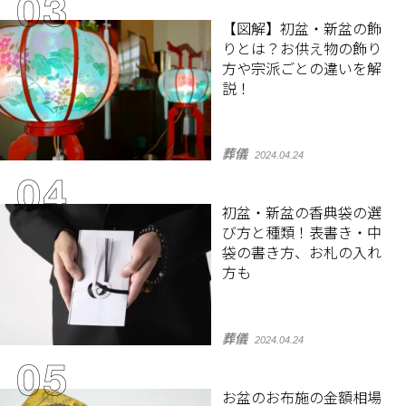
【図解】初盆・新盆の飾
りとは？お供え物の飾り
方や宗派ごとの違いを解
説！
葬儀
2024.04.24
初盆・新盆の香典袋の選
び方と種類！表書き・中
袋の書き方、お札の入れ
方も
葬儀
2024.04.24
お盆のお布施の金額相場