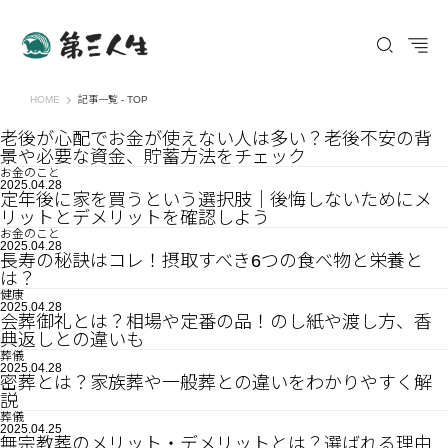
第三人生 〜寄り道の歩き方〜
HOME
記事一覧 - TOP
老後が心配でお金が使えない人は多い？老後不安の背
景や必要な資金、貯蓄方法をチェック
お金のこと
2025.04.28
定年後に家を買うという選択肢｜後悔しないためにメ
リットとデメリットを確認しよう
お金のこと
2025.04.28
長寿の秘訣はコレ！摂取すべき6つの食べ物と栄養と
は？
健康
2025.04.28
会葬御礼とは？相場や定番の品！のし紙や渡し方、香
典返しとの違いも
葬儀
2025.04.28
密葬とは？家族葬や一般葬との違いをわかりやすく解
説
葬儀
2025.04.25
無宗教葬のメリット・デメリットとは？選ばれる理由