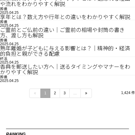
や流れをわかりやすく解説
葬儀
2025.04.25
享年とは？数え方や行年との違いをわかりやすく解説
葬儀
2025.04.25
ご霊前とご仏前の違い｜ご霊前の相場や封筒の書き
方、渡し方も解説
葬儀
2025.04.25
熟年離婚が子どもに与える影響とは？｜精神的・経済
的負担と親ができる配慮
終活
2025.04.25
香典を郵送したい方へ｜送るタイミングやマナーをわ
かりやすく解説
葬儀
2025.04.25
1,424 件
1
2
3
…
RANKING