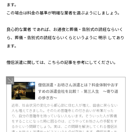
ます。
この場合は料金の基準が明確な業者を選ぶようにしましょう。
良心的な業者 であれば、お通夜と葬儀・告別式の読経ならいく
ら、葬儀・告別式の読経ならいくらというように 明示 してあり
ます。
僧侶派遣に関しては、こちらの記事を参考にしてください。
僧侶派遣・お坊さん派遣とは？料金体制やおす
すめの派遣会社を比較！ - 第三人生 〜寄り道
の歩き方〜
近年、社会状況の変化から都心部に住む人が増え、田舎に戻らない
人も増えてきました。そのため菩薩寺との付き合いが希薄だった
り、自分の菩薩寺を持っていない人もいます。そういった人が葬儀
をすることになった時に困るのは、どうやってお坊さんの手配をす
るかという問題でしょう。実は、この問題を解決してくれる僧侶派
遣・お坊さん派遣サービスというものが存在します。僧侶派遣・お