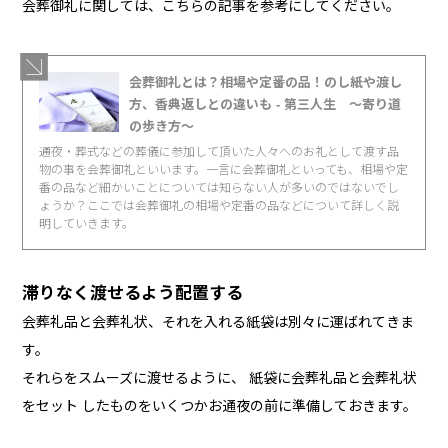
会葬御礼に関しては、こちらの記事を参考にしてください。
会葬御礼とは？相場や定番の品！のし紙や渡し
方、香典返しとの違いも - 第三人生 〜寄り道
の歩き方〜
通夜・葬式などの葬儀に参加して頂いた人々へのお礼として渡す品
物の事を会葬御礼といいます。一言に会葬御礼といっても、相場や定
番の品など細かいことについては知らない人が多いのではないでし
ょうか？ここでは会葬御礼の相場や定番の品などについて詳しく説
明していきます。
滞りなく渡せるよう配置する
会葬礼品と会葬礼状、それを入れる紙袋は別々に運ばれてきま
す。
それらをスムーズに渡せるように、 紙袋に会葬礼品と会葬礼状
をセット したものをいくつかお通夜の前に準備しておきます。