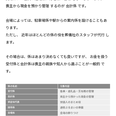
喪主から現金を預かり管理 するのが 会計係 です。
会場によっては、駐車場係や駅からの案内係を設けることもあ
ります。
ただし、 近年はほとんどの係の役を葬儀社のスタッフが代行 し
ます。
その場合は、係はあまり決めなくても良いですが、 お金を扱う
受付係と会計係は喪主の親族や知人から選ぶことが一般的 で
す。
係の名前
仕事内容
受付係
香典・返礼品・芳名帳の管理
会計係
喪主から預かった現金の管理
世話役代表
世話人のまとめ役
接待係
通夜ぶるまいの準備
会場係
会場の飾りつけ