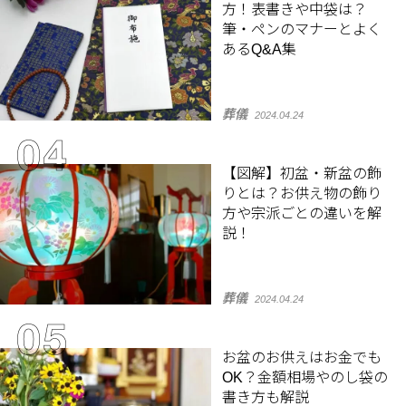
方！表書きや中袋は？
筆・ペンのマナーとよく
あるQ&A集
葬儀
2024.04.24
【図解】初盆・新盆の飾
りとは？お供え物の飾り
方や宗派ごとの違いを解
説！
葬儀
2024.04.24
お盆のお供えはお金でも
OK？金額相場やのし袋の
書き方も解説