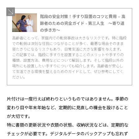
階段の安全対策！手すり設置のコツと費用 – 高
齢者のための完全ガイド - 第三人生 〜寄り道
の歩き方〜
高齢者にとって、家庭内での転倒事故は大きなリスクです。特に階段
での転倒は深刻な怪我につながることが多く、最悪な場合そのまま
寝たきりになるリスクもあり、日常生活に大きな影響を与えます。
この記事では、階段に手すりを設置することのメリットや手すりの
種類、設置方法、費用などについて解説します。そして階段以外の
場所にも設置したい手すりについても紹介します。高齢者が安心し
て生活できる環境を整えるためのガイドとして、ぜひ参考にしてく
ださい。
片付けは一度行えば終わりというものではありません。季節の
変わり目や年末年始など、定期的に見直しの機会を設けること
が大切です。
特に書類の更新状況や衣類の状態、収納状況などは、定期的な
チェックが必要です。デジタルデータのバックアップも忘れず