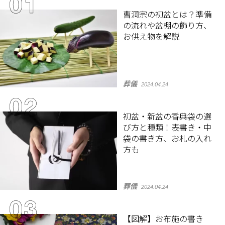
曹洞宗の初盆とは？準備
の流れや盆棚の飾り方、
お供え物を解説
葬儀
2024.04.24
初盆・新盆の香典袋の選
び方と種類！表書き・中
袋の書き方、お札の入れ
方も
葬儀
2024.04.24
【図解】お布施の書き